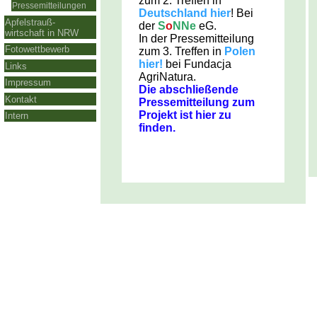
zum 2. Treffen in
Pressemitteilungen
Deutschland hier
! Bei
Apfelstrauß-
der
S
o
NNe
eG.
wirtschaft in NRW
In der Pressemitteilung
Fotowettbewerb
zum 3. Treffen in
Polen
hier!
bei Fundacja
Links
AgriNatura.
Impressum
Die a
bschließende
Kontakt
Pressemitteilung zum
Projekt ist hier zu
Intern
finden.