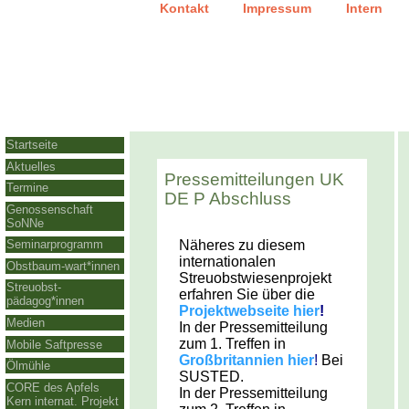
|
|
Kontakt
Impressum
Intern
Startseite
Aktuelles
Pressemitteilungen UK
Termine
DE P Abschluss
Genossenschaft
SoNNe
Näheres zu diesem
Seminarprogramm
internationalen
Obstbaum-wart*innen
Streuobstwiesenprojekt
Streuobst-
erfahren Sie über die
pädagog*innen
Projektwebseite hier
!
Medien
In der Pressemitteilung
zum 1. Treffen in
Mobile Saftpresse
Großbritannien hier
!
Bei
Ölmühle
SUSTED.
CORE des Apfels
In der Pressemitteilung
Kern internat. Projekt