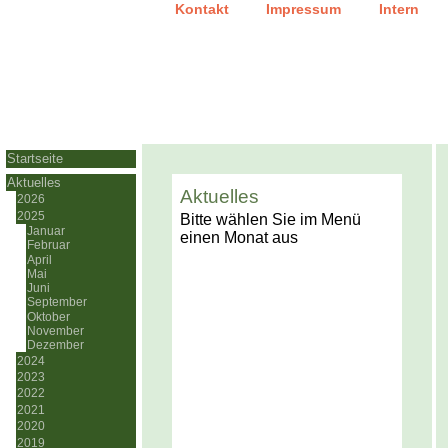
|
|
Kontakt
Impressum
Intern
Startseite
Aktuelles
Aktuelles
2026
2025
Bitte wählen Sie im Menü
Januar
einen Monat aus
Februar
April
Mai
Juni
September
Oktober
November
Dezember
2024
2023
2022
2021
2020
2019