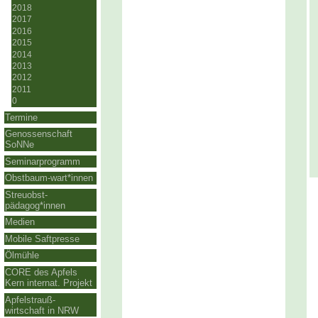
2018
2017
2016
2015
2014
2013
2012
2011
0
Termine
Genossenschaft
SoNNe
Seminarprogramm
Obstbaum-wart*innen
Streuobst-
pädagog*innen
Medien
Mobile Saftpresse
Ölmühle
CORE des Apfels
Kern internat. Projekt
Apfelstrauß-
wirtschaft in NRW