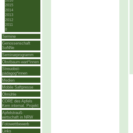
2016
2015
2014
2013
2012
2011
0
Termine
Genossenschaft
SoNNe
Seminarprogramm
Obstbaum-wart*innen
Streuobst-
pädagog*innen
Medien
Mobile Saftpresse
Ölmühle
CORE des Apfels
Kern internat. Projekt
Apfelstrauß-
wirtschaft in NRW
Fotowettbewerb
Links