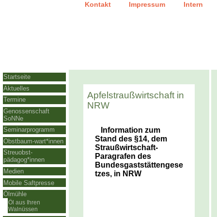
|
|
Kontakt
Impressum
Intern
Startseite
Aktuelles
Apfelstraußwirtschaft in
Termine
NRW
Genossenschaft
SoNNe
Information zum
Seminarprogramm
Stand des §14, dem
Obstbaum-wart*innen
Straußwirtschaft-
Streuobst-
Paragrafen des
pädagog*innen
Bundesgaststättengese
Medien
tzes, in NRW
Mobile Saftpresse
Ölmühle
Öl aus Ihren
Walnüssen