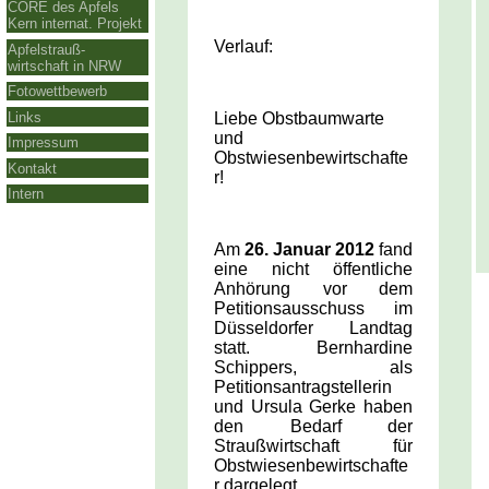
CORE des Apfels
Kern internat. Projekt
Verlauf:
Apfelstrauß-
wirtschaft in NRW
Fotowettbewerb
Links
Liebe Obstbaumwarte
und
Impressum
Obstwiesenbewirtschafte
Kontakt
r!
Intern
Am
26. Januar 2012
fand
eine nicht öffentliche
Anhörung vor dem
Petitions­ausschuss im
Düsseldorfer Landtag
statt. Bernhardine
Schippers, als
Petitionsantragstellerin
und Ursula Gerke haben
den Bedarf der
Straußwirtschaft für
Obstwiesenbewirtschafte
r dargelegt.