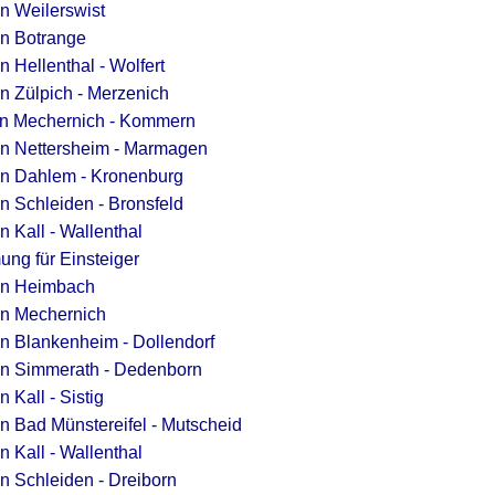
in Weilerswist
in Botrange
n Hellenthal - Wolfert
in Zülpich - Merzenich
 in Mechernich - Kommern
in Nettersheim - Marmagen
in Dahlem - Kronenburg
in Schleiden - Bronsfeld
n Kall - Wallenthal
ng für Einsteiger
 in Heimbach
in Mechernich
in Blankenheim - Dollendorf
 in Simmerath - Dedenborn
 Kall - Sistig
in Bad Münstereifel - Mutscheid
n Kall - Wallenthal
in Schleiden - Dreiborn