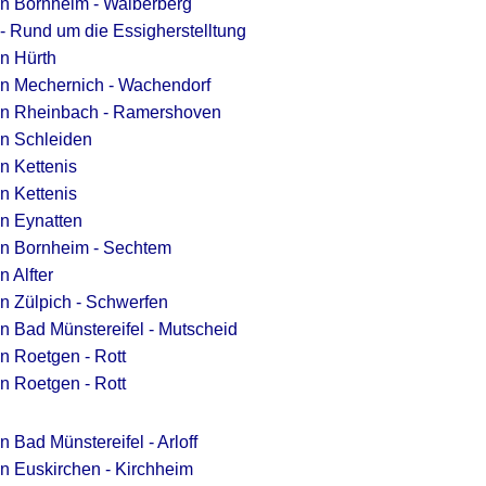
in Bornheim - Walberberg
 - Rund um die Essigherstelltung
in Hürth
in Mechernich - Wachendorf
 in Rheinbach - Ramershoven
in Schleiden
n Kettenis
n Kettenis
in Eynatten
in Bornheim - Sechtem
n Alfter
in Zülpich - Schwerfen
in Bad Münstereifel - Mutscheid
in Roetgen - Rott
in Roetgen - Rott
n Bad Münstereifel - Arloff
in Euskirchen - Kirchheim